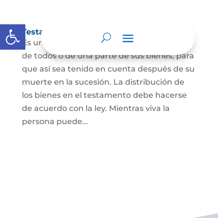
Abrir barra de herramientas
Testamento
Es un acto por el cual una persona dispone
de todos o de una parte de sus bienes, para
que así sea tenido en cuenta después de su
muerte en la sucesión. La distribución de
los bienes en el testamento debe hacerse
de acuerdo con la ley. Mientras viva la
persona puede...