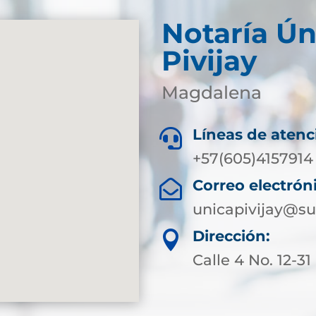
Notaría Ún
Pivijay
Magdalena
Líneas de atenc

+57(605)4157914
Correo electrón

unicapivijay@su
Dirección:

Calle 4 No. 12-31