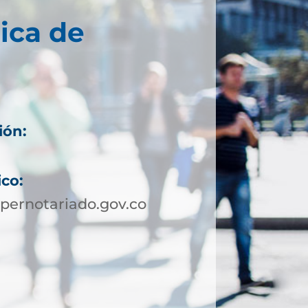
ica de
ión:
ico:
pernotariado.gov.co