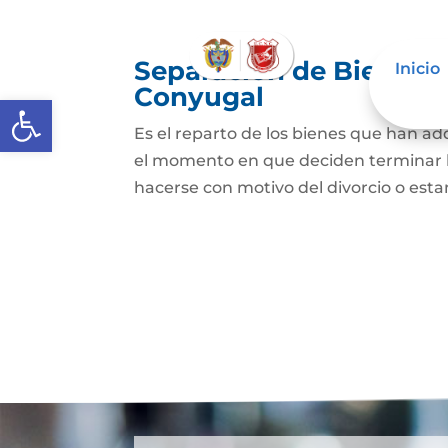
Separación de Bienes o
Inicio
Conyugal
Abrir barra de herramientas
Es el reparto de los bienes que han a
el momento en que deciden terminar l
hacerse con motivo del divorcio o esta