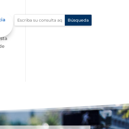
cia
asta
de