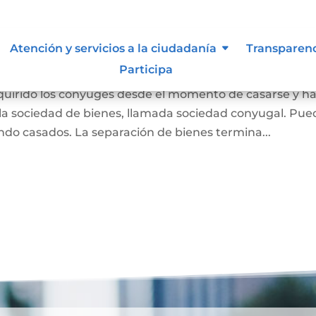
 Liquidación de Sociedad
Atención y servicios a la ciudadanía
Transparen
Participa
dquirido los cónyuges desde el momento de casarse y h
a sociedad de bienes, llamada sociedad conyugal. Pue
ndo casados. La separación de bienes termina...