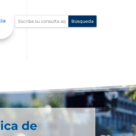
cia
ica de