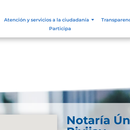
 vigentes exigidos por los entes
Atención y servicios a la ciudadanía
Transparen
externos o internos.
Participa
Notaría Ún