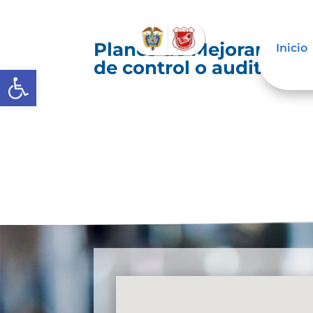
Planes de Mejoramiento
Inicio
de control o auditoría 
Abrir barra de herramientas