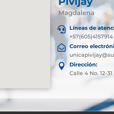
Pivijay
Magdalena
Líneas de atenc

+57(605)4157914
Correo electrón

unicapivijay@su
Dirección:

Calle 4 No. 12-31