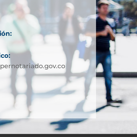
ión:
ico:
pernotariado.gov.co