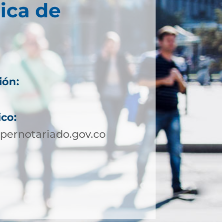
ica de
ión:
ico:
pernotariado.gov.co