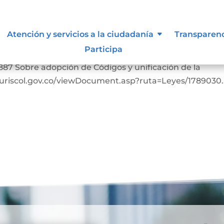
Atención y servicios a la ciudadanía
Transparen
Participa
bia. https://www.suin-juriscol.gov.co/viewDocument.as
887 Sobre adopción de Códigos y unificación de la
-juriscol.gov.co/viewDocument.asp?ruta=Leyes/1789030..