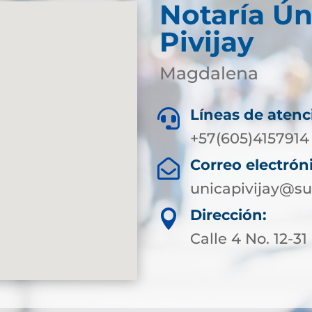
Notaría Ún
Pivijay
Magdalena
Líneas de atenc

+57(605)4157914
Correo electrón

unicapivijay@su
Dirección:

Calle 4 No. 12-31