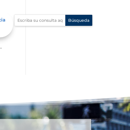
cia
p?
.