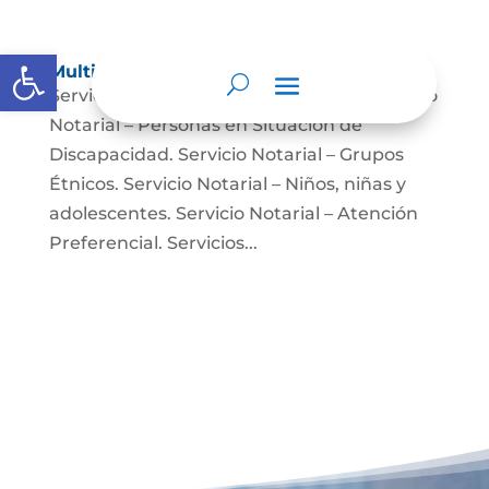
Abrir barra de herramientas
Multimedia
Servicio Notarial – Fuerzas Militares. Servicio
Notarial – Personas en Situación de
Discapacidad. Servicio Notarial – Grupos
Étnicos. Servicio Notarial – Niños, niñas y
adolescentes. Servicio Notarial – Atención
Preferencial. Servicios...