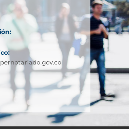
ión:
ico:
pernotariado.gov.co