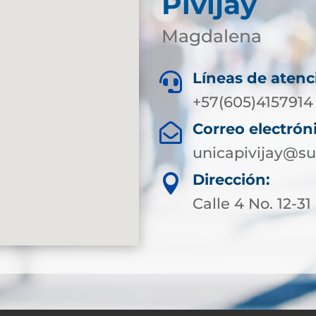
Pivijay
Magdalena
Líneas de atenc

+57(605)4157914
Correo electrón

unicapivijay@su
Dirección:

Calle 4 No. 12-31