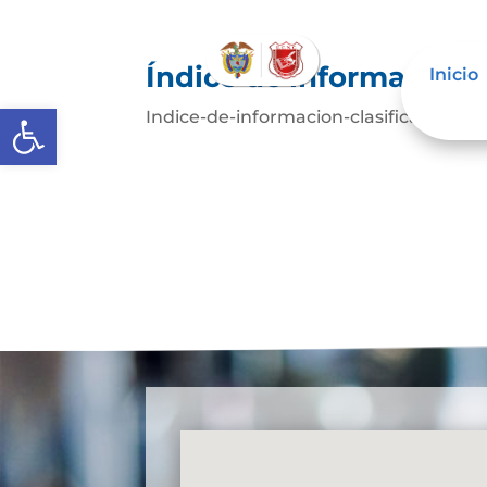
Índice de información c
Inicio
Abrir barra de herramientas
Indice-de-informacion-clasificada-y-