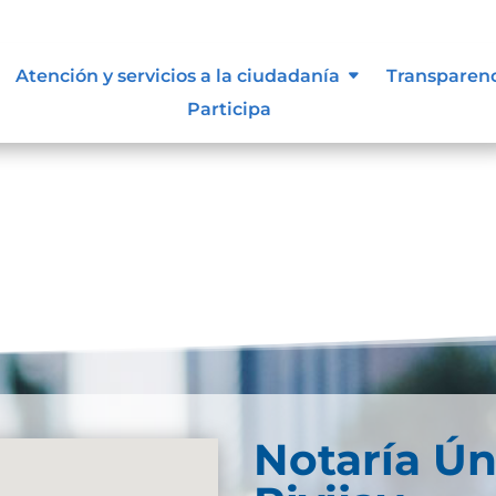
lasificada y reservada
Atención y servicios a la ciudadanía
Transparen
Participa
reservadaDescarga
Notaría Ún