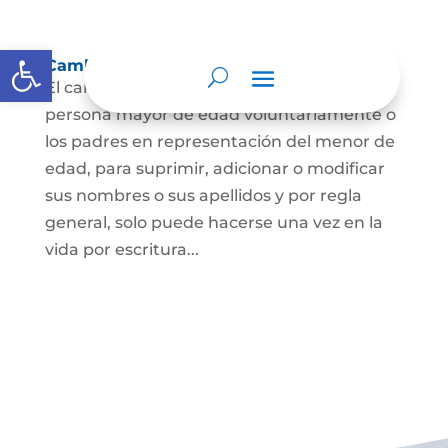
Abrir barra de herramientas
Cambio Nombre
El cambio de nombre lo podrá hacer la
persona mayor de edad voluntariamente o
los padres en representación del menor de
edad, para suprimir, adicionar o modificar
sus nombres o sus apellidos y por regla
general, solo puede hacerse una vez en la
vida por escritura...