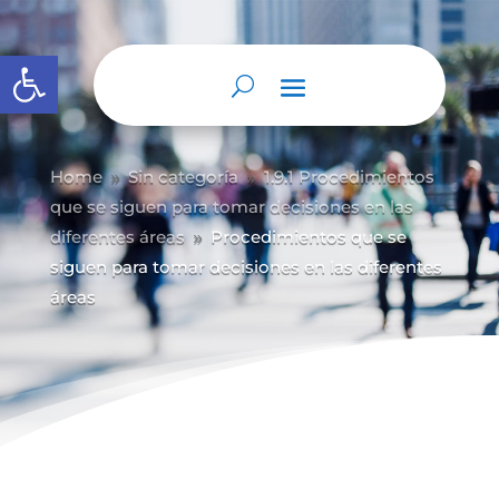
Abrir barra de herramientas
Home
Sin categoría
1.9.1 Procedimientos
9
9
que se siguen para tomar decisiones en las
diferentes áreas
Procedimientos que se
9
siguen para tomar decisiones en las diferentes
áreas