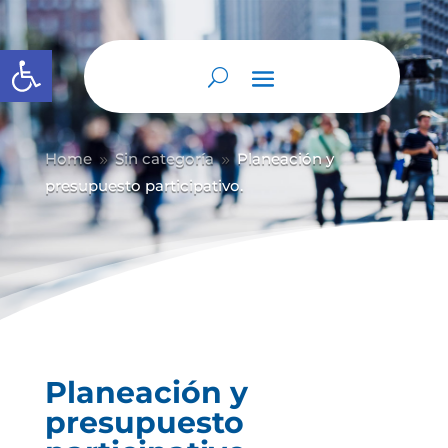
Abrir barra de herramientas
Home
Sin categoría
Planeación y
9
9
presupuesto participativo.
Planeación y
presupuesto