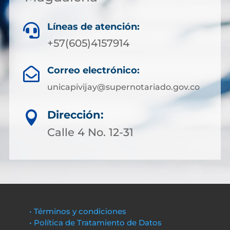
Líneas de atención:

+57(605)4157914
Correo electrónico:

unicapivijay@supernotariado.gov.co
Dirección:

Calle 4 No. 12-31
• Términos y condiciones
• Política de Tratamiento de Datos