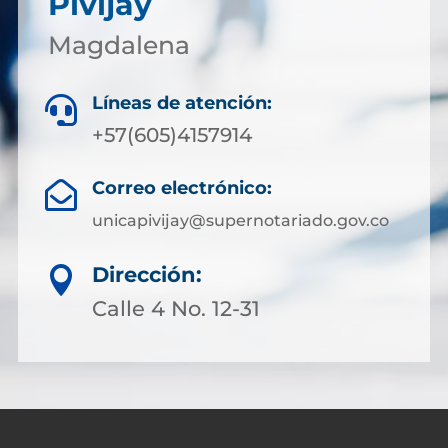
Pivijay
Magdalena
Líneas de atención:

+57(605)4157914
Correo electrónico:

unicapivijay@supernotariado.gov.co
Dirección:

Calle 4 No. 12-31